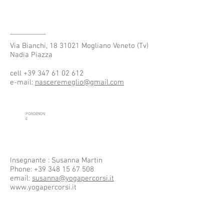
Via Bianchi,
18 31021
Mogliano Veneto (Tv)
Nadia Piazza
cell
+39 347 61 02 612
e-mail:
nasceremeglio@gmail.com
PORDENON
E
Insegnante : Susanna Martin
Phone:
+39 348 15 67 508
email:
susanna@yogapercorsi.it
www.yogapercorsi.it
PORTOGRUA