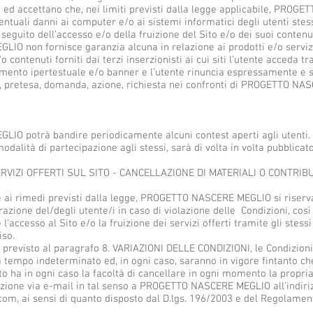
o ed accettano che, nei limiti previsti dalla legge applicabile, PR
ntuali danni ai computer e/o ai sistemi informatici degli utenti stessi
 seguito dell’accesso e/o della fruizione del Sito e/o dei suoi contenuti
 non fornisce garanzia alcuna in relazione ai prodotti e/o servizi 
o contenuti forniti dai terzi inserzionisti ai cui siti l’utente acceda 
mento ipertestuale e/o banner e l’utente rinuncia espressamente e s
e, pretesa, domanda, azione, richiesta nei confronti di PROGETTO NA
O potrà bandire periodicamente alcuni contest aperti agli utenti. I
modalità di partecipazione agli stessi, sarà di volta in volta pubblicato
RVIZI OFFERTI SUL SITO - CANCELLAZIONE DI MATERIALI O CONTRIB
 ai rimedi previsti dalla legge, PROGETTO NASCERE MEGLIO si riserva 
trazione del/degli utente/i in caso di violazione delle Condizioni, co
l’accesso al Sito e/o la fruizione dei servizi offerti tramite gli stess
iso.
revisto al paragrafo 8. VARIAZIONI DELLE CONDIZIONI, le Condizioni,
 tempo indeterminato ed, in ogni caso, saranno in vigore fintanto che 
to ha in ogni caso la facoltà di cancellare in ogni momento la propria
azione via e-mail in tal senso a PROGETTO NASCERE MEGLIO all’indiri
m, ai sensi di quanto disposto dal D.lgs. 196/2003 e del Regolamen