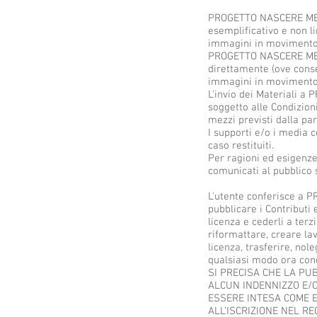
PROGETTO NASCERE MEGLIO 
esemplificativo e non li
immagini in movimento, c
PROGETTO NASCERE MEGLIO
direttamente (ove consen
immagini in movimento, 
L’invio dei Materiali a
soggetto alle Condizion
mezzi previsti dalla p
I supporti e/o i media 
caso restituiti.
Per ragioni ed esigenze
comunicati al pubblico
L'utente conferisce a P
pubblicare i Contributi 
licenza e cederli a terzi
riformattare, creare lav
licenza, trasferire, no
qualsiasi modo ora conos
SI PRECISA CHE LA PU
ALCUN INDENNIZZO E/O
ESSERE INTESA COME E
ALL’ISCRIZIONE NEL REG