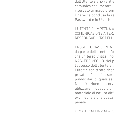
dall’Utente siano verit
comunica che, mentre l’a
riservato ai maggiorenn
Una volta conclusa la re
Password e lo User Name
L’UTENTE SI IMPEGNA 
COMUNICAZIONE A TERZ
RESPONSABILITA’ DELL
PROGETTO NASCERE MEGLI
da parte dell’utente e/o
che un terzo utilizzi 
NASCERE MEGLIO. Nei pr
l’accesso dell’utente ai 
L’utente registrato ric
privato, né potrà esser
pubblicitari di qualsiasi
Nella fruizione dei ser
utilizzare linguaggio o 
materiale di natura diff
e/o illecite e che poss
penale.
4. MATERIALI INVIATI–