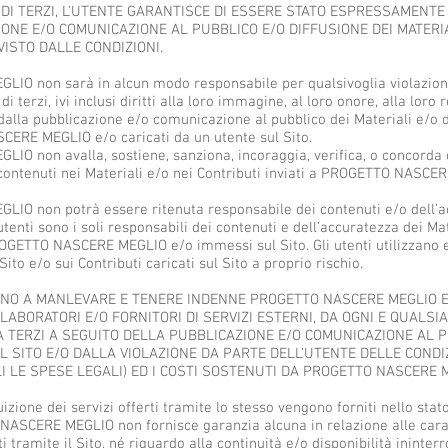
I DI TERZI, L’UTENTE GARANTISCE DI ESSERE STATO ESPRESSAMENTE
IONE E/O COMUNICAZIONE AL PUBBLICO E/O DIFFUSIONE DEI MATERI
ISTO DALLE CONDIZIONI.
 non sarà in alcun modo responsabile per qualsivoglia violazione di
o di terzi, ivi inclusi diritti alla loro immagine, al loro onore, alla lor
dalla pubblicazione e/o comunicazione al pubblico dei Materiali e/o de
ERE MEGLIO e/o caricati da un utente sul Sito.
 non avalla, sostiene, sanziona, incoraggia, verifica, o concorda c
 contenuti nei Materiali e/o nei Contributi inviati a PROGETTO NASCE
O non potrà essere ritenuta responsabile dei contenuti e/o dell’ac
 utenti sono i soli responsabili dei contenuti e dell’accuratezza dei Mat
PROGETTO NASCERE MEGLIO e/o immessi sul Sito. Gli utenti utilizzano 
Sito e/o sui Contributi caricati sul Sito a proprio rischio.
ANO A MANLEVARE E TENERE INDENNE PROGETTO NASCERE MEGLIO E/
LLABORATORI E/O FORNITORI DI SERVIZI ESTERNI, DA OGNI E QUALSIA
TERZI A SEGUITO DELLA PUBBLICAZIONE E/O COMUNICAZIONE AL P
L SITO E/O DALLA VIOLAZIONE DA PARTE DELL’UTENTE DELLE CONDIZI
LI LE SPESE LEGALI) ED I COSTI SOSTENUTI DA PROGETTO NASCERE 
uizione dei servizi offerti tramite lo stesso vengono forniti nello stato 
NASCERE MEGLIO non fornisce garanzia alcuna in relazione alle carat
rti tramite il Sito, né riguardo alla continuità e/o disponibilità ininte