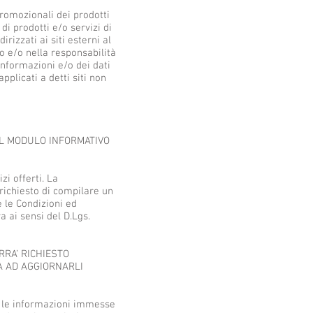
 promozionali dei prodotti
i prodotti e/o servizi di
irizzati ai siti esterni al
llo e/o nella responsabilità
informazioni e/o dei dati
pplicati a detti siti non
 IL MODULO INFORMATIVO
zi offerti. La
 richiesto di compilare un
 le Condizioni ed
a ai sensi del D.Lgs.
RRA’ RICHIESTO
NA AD AGGIORNARLI
e le informazioni immesse