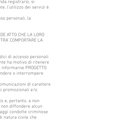
da registrarsi, si
 l’utilizzo dei servizi è
so personali, la
NDE ATTO CHE LA LORO
POTRA’ COMPORTARE LA
ici di accesso personali
ente ha motivo di ritenere
nte informarne PROGETTO
endere o interrompere
comunicazioni di carattere
gi promozionali e/o
o e, pertanto, a non
 a non diffondere alcun
coraggi condotte criminose
i natura civile che