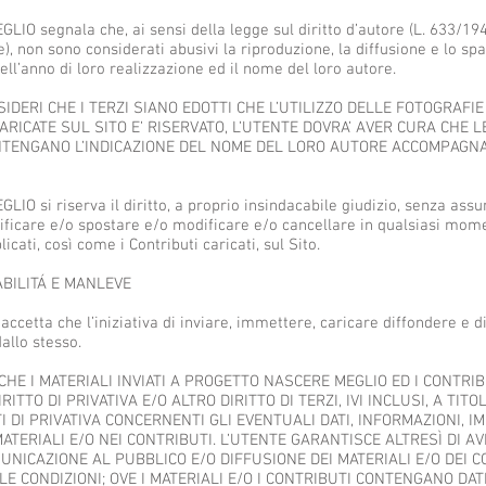
O segnala che, ai sensi della legge sul diritto d’autore (L. 633/19
), non sono considerati abusivi la riproduzione, la diffusione e lo sp
dell’anno di loro realizzazione ed il nome del loro autore.
IDERI CHE I TERZI SIANO EDOTTI CHE L’UTILIZZO DELLE FOTOGRAFIE
RICATE SUL SITO E’ RISERVATO, L’UTENTE DOVRA’ AVER CURA CHE L
NTENGANO L’INDICAZIONE DEL NOME DEL LORO AUTORE ACCOMPAGNA
 si riserva il diritto, a proprio insindacabile giudizio, senza ass
rificare e/o spostare e/o modificare e/o cancellare in qualsiasi mom
icati, così come i Contributi caricati, sul Sito.
BILITÁ E MANLEVE
accetta che l’iniziativa di inviare, immettere, caricare diffondere e di
allo stesso.
HE I MATERIALI INVIATI A PROGETTO NASCERE MEGLIO ED I CONTRIB
TTO DI PRIVATIVA E/O ALTRO DIRITTO DI TERZI, IVI INCLUSI, A TITO
I DI PRIVATIVA CONCERNENTI GLI EVENTUALI DATI, INFORMAZIONI, IM
ATERIALI E/O NEI CONTRIBUTI. L’UTENTE GARANTISCE ALTRESÌ DI AV
UNICAZIONE AL PUBBLICO E/O DIFFUSIONE DEI MATERIALI E/O DEI 
 CONDIZIONI; OVE I MATERIALI E/O I CONTRIBUTI CONTENGANO DATI