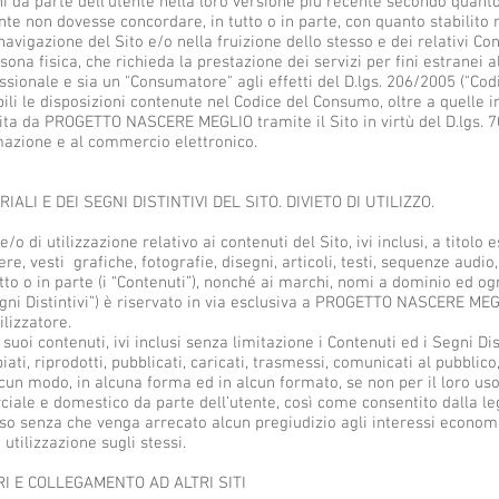
ni da parte dell’utente nella loro versione più recente secondo quant
ente non dovesse concordare, in tutto o in parte, con quanto stabilito 
avigazione del Sito e/o nella fruizione dello stesso e dei relativi Con
sona fisica, che richieda la prestazione dei servizi per fini estranei al
ssionale e sia un "Consumatore" agli effetti del D.lgs. 206/2005 ("Cod
li le disposizioni contenute nel Codice del Consumo, oltre a quelle in
nita da PROGETTO NASCERE MEGLIO tramite il Sito in virtù del D.lgs. 70
rmazione e al commercio elettronico.
RIALI E DEI SEGNI DISTINTIVI DEL SITO. DIVIETO DI UTILIZZO.
 e/o di utilizzazione relativo ai contenuti del Sito, ivi inclusi, a titolo
pere, vesti grafiche, fotografie, disegni, articoli, testi, sequenze aud
tto o in parte (i “Contenuti”), nonché ai marchi, nomi a dominio ed ogn
Segni Distintivi”) è riservato in via esclusiva a PROGETTO NASCERE MEG
ilizzatore.
i suoi contenuti, ivi inclusi senza limitazione i Contenuti ed i Segni Dist
ti, riprodotti, pubblicati, caricati, trasmessi, comunicati al pubblico, 
 alcun modo, in alcuna forma ed in alcun formato, se non per il loro u
ale e domestico da parte dell’utente, così come consentito dalla legg
so senza che venga arrecato alcun pregiudizio agli interessi economic
i utilizzazione sugli stessi.
RI E COLLEGAMENTO AD ALTRI SITI