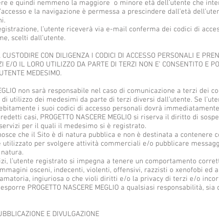
iere e quindi nemmeno la maggiore o minore età dell’utente che inten
ccesso e la navigazione è permessa a prescindere dall’età dell’utente,
i.
gistrazione, l’utente riceverà via e-mail conferma dei codici di acces
, scelti dall’utente.
A CUSTODIRE CON DILIGENZA I CODICI DI ACCESSO PERSONALI E PRE
I E/O IL LORO UTILIZZO DA PARTE DI TERZI NON E’ CONSENTITO E 
’UTENTE MEDESIMO.
O non sarà responsabile nel caso di comunicazione a terzi dei cod
 di utilizzo dei medesimi da parte di terzi diversi dall’utente. Se l’ut
indebitamente i suoi codici di accesso personali dovrà immediatame
edetti casi, PROGETTO NASCERE MEGLIO si riserva il diritto di sosp
servizi per il quali il medesimo si è registrato.
onosce che il Sito è di natura pubblica e non è destinata a contenere 
e utilizzato per svolgere attività commerciali e/o pubblicare messag
 natura.
vizi, l’utente registrato si impegna a tenere un comportamento corrett
immagini osceni, indecenti, violenti, offensivi, razzisti o xenofobi ed
amatoria, ingiuriosa o che violi diritti e/o la privacy di terzi e/o in
a esporre PROGETTO NASCERE MEGLIO a qualsiasi responsabilità, sia d
PUBBLICAZIONE E DIVULGAZIONE