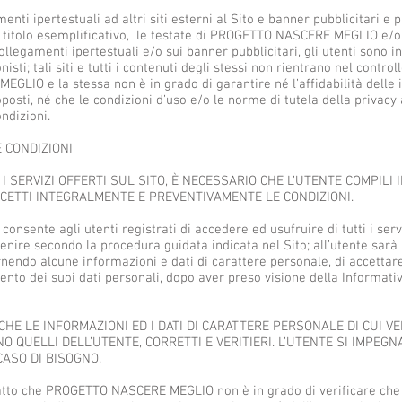
menti ipertestuali ad altri siti esterni al Sito e banner pubblicitari e
 a titolo esemplificativo, le testate di PROGETTO NASCERE MEGLIO e/o d
ollegamenti ipertestuali e/o sui banner pubblicitari, gli utenti sono ind
onisti; tali siti e tutti i contenuti degli stessi non rientrano nel contro
LIO e la stessa non è in grado di garantire né l’affidabilità delle 
oposti, né che le condizioni d’uso e/o le norme di tutela della privacy a
ondizioni.
E CONDIZIONI
I SERVIZI OFFERTI SUL SITO, È NECESSARIO CHE L’UTENTE COMPILI
CCETTI INTEGRALMENTE E PREVENTIVAMENTE LE CONDIZIONI.
consente agli utenti registrati di accedere ed usufruire di tutti i servi
enire secondo la procedura guidata indicata nel Sito; all’utente sarà
nendo alcune informazioni e dati di carattere personale, di accettare
nto dei suoi dati personali, dopo aver preso visione della Informativ
HE LE INFORMAZIONI ED I DATI DI CARATTERE PERSONALE DI CUI VE
O QUELLI DELL’UTENTE, CORRETTI E VERITIERI. L’UTENTE SI IMPEG
ASO DI BISOGNO.
fatto che PROGETTO NASCERE MEGLIO non è in grado di verificare ch