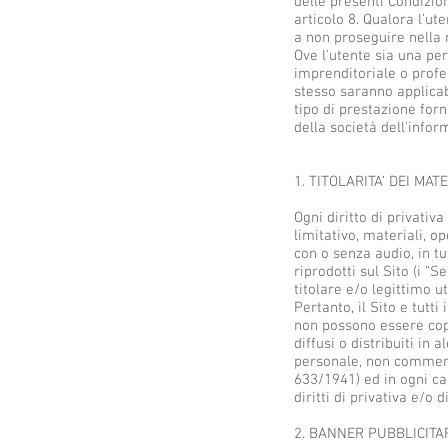
delle presenti Condizio
articolo 8. Qualora l’ut
a non proseguire nella n
Ove l'utente sia una per
imprenditoriale o profe
stesso saranno applicabi
tipo di prestazione for
della società dell'info
1. TITOLARITA’ DEI MATE
Ogni diritto di privativa
limitativo, materiali, o
con o senza audio, in tu
riprodotti sul Sito (i “
titolare e/o legittimo ut
Pertanto, il Sito e tutti 
non possono essere copia
diffusi o distribuiti in
personale, non commerci
633/1941) ed in ogni ca
diritti di privativa e/o d
2. BANNER PUBBLICITA