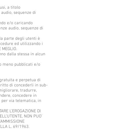
si, a titolo
ze audio, sequenze di
ando e/o caricando
quenze audio, sequenze di
a parte degli utenti è
ocedure ed utilizzando i
E MEGLIO.
no dalla stessa in alcun
o meno pubblicati e/o
gratuita e perpetua di
ritto di concederli in sub-
migliorare, tradurre,
endere, concedere in
 per via telematica, in
TARE L’EROGAZIONE DI
ELL’UTENTE, NON PUO’
L’AMMISSIONE
LLA L. 69/1963.