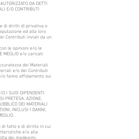
 AUTORIZZATO DA DETTI
ALI E/O CONTRIBUTI
 diritti di privativa o
o reputazione ed alla loro
i Contributi inviati da un
on le opinioni e/o le
RE MEGLIO e/o caricati
curatezza dei Materiali
eriali e/o dei Contributi
e/o fanno affidamento sui
O I SUOI DIPENDENTI
SI PRETESA, AZIONE,
UBBLICO DEI MATERIALI
ONI, INCLUSI I DANNI,
MEGLIO.
di fatto e di diritto in cui
teristiche e/o alla
rrotta dei medesimi.