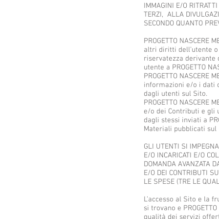
IMMAGINI E/O RITRATT
TERZI, ALLA DIVULGAZ
SECONDO QUANTO PREV
PROGETTO NASCERE MEGLIO
altri diritti dell’utente 
riservatezza derivante 
utente a PROGETTO NASC
PROGETTO NASCERE MEGLIO
informazioni e/o i dati
dagli utenti sul Sito.
PROGETTO NASCERE MEGLI
e/o dei Contributi e gli
dagli stessi inviati a 
Materiali pubblicati sul 
GLI UTENTI SI IMPEGN
E/O INCARICATI E/O CO
DOMANDA AVANZATA DA 
E/O DEI CONTRIBUTI SU
LE SPESE (TRE LE QUA
L’accesso al Sito e la fr
si trovano e PROGETTO 
qualità dei servizi offe