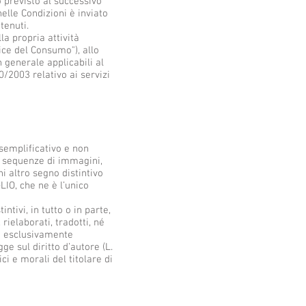
o previsto al successivo
nelle Condizioni è inviato
tenuti.
la propria attività
ice del Consumo"), allo
 generale applicabili al
/2003 relativo ai servizi
 esemplificativo e non
io, sequenze di immagini,
i altro segno distintivo
LIO, che ne è l’unico
intivi, in tutto o in parte,
rielaborati, tradotti, né
so esclusivamente
e sul diritto d’autore (L.
i e morali del titolare di