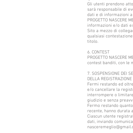
Gli utenti prendono att
sarà responsabile di eve
dati e di informazioni a
PROGETTO NASCERE MEGLIO
informazioni e/o dati e/
Sito a mezzo di collega
qualsiasi contestazion
titolo.
6. CONTEST
PROGETTO NASCERE MEGLI
contest banditi, con le 
7. SOSPENSIONE DEI SE
DELLA REGISTRAZIONE
Fermi restando ed oltre
e/o cancellare la regis
interrompere o limitare 
giudizio e senza preavv
Fermo restando quanto p
recente, hanno durata a
Ciascun utente registra
dati, inviando comunic
nasceremeglio@gmail.co