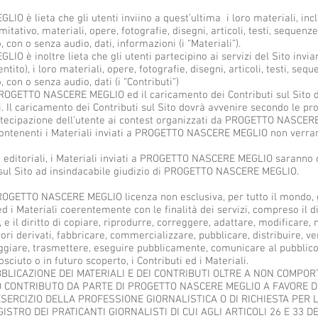
è lieta che gli utenti inviino a quest’ultima i loro materiali, inclu
mitativo, materiali, opere, fotografie, disegni, articoli, testi, sequen
on o senza audio, dati, informazioni (i “Materiali”).
 è inoltre lieta che gli utenti partecipino ai servizi del Sito invi
tito), i loro materiali, opere, fotografie, disegni, articoli, testi, se
con o senza audio, dati (i “Contributi”)
 PROGETTO NASCERE MEGLIO ed il caricamento dei Contributi sul Sito d
i. Il caricamento dei Contributi sul Sito dovrà avvenire secondo le pr
artecipazione dell’utente ai contest organizzati da PROGETTO NASCER
contenenti i Materiali inviati a PROGETTO NASCERE MEGLIO non verran
 editoriali, i Materiali inviati a PROGETTO NASCERE MEGLIO saranno 
 sul Sito ad insindacabile giudizio di PROGETTO NASCERE MEGLIO.
ROGETTO NASCERE MEGLIO licenza non esclusiva, per tutto il mondo, 
ed i Materiali coerentemente con le finalità dei servizi, compreso il di
, e il diritto di copiare, riprodurre, correggere, adattare, modificare, 
ori derivati, fabbricare, commercializzare, pubblicare, distribuire, v
leggiare, trasmettere, eseguire pubblicamente, comunicare al pubblico
ciuto o in futuro scoperto, i Contributi ed i Materiali.
BBLICAZIONE DEI MATERIALI E DEI CONTRIBUTI OLTRE A NON COMPOR
 CONTRIBUTO DA PARTE DI PROGETTO NASCERE MEGLIO A FAVORE D
SERCIZIO DELLA PROFESSIONE GIORNALISTICA O DI RICHIESTA PER 
ISTRO DEI PRATICANTI GIORNALISTI DI CUI AGLI ARTICOLI 26 E 33 DE