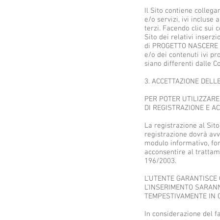
Il Sito contiene collega
e/o servizi, ivi incluse
terzi. Facendo clic sui c
Sito dei relativi inserzi
di PROGETTO NASCERE MEG
e/o dei contenuti ivi pr
siano differenti dalle C
3. ACCETTAZIONE DELL
PER POTER UTILIZZARE 
DI REGISTRAZIONE E A
La registrazione al Sito 
registrazione dovrà avv
modulo informativo, for
acconsentire al trattame
196/2003.
L’UTENTE GARANTISCE C
L’INSERIMENTO SARANN
TEMPESTIVAMENTE IN C
In considerazione del 