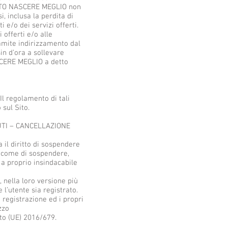
OGETTO NASCERE MEGLIO non
, inclusa la perdita di
 e/o dei servizi offerti.
offerti e/o alle
tramite indirizzamento dal
in d’ora a sollevare
SCERE MEGLIO a detto
l regolamento di tali
 sul Sito.
UTI – CANCELLAZIONE
il diritto di sospendere
sì come di sospendere,
i a proprio insindacabile
 nella loro versione più
l’utente sia registrato.
 registrazione ed i propri
zzo
to (UE) 2016/679.