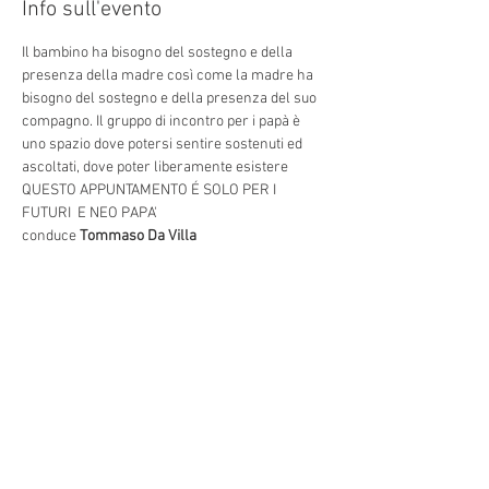
Info sull'evento
Il bambino ha bisogno del sostegno e della 
presenza della madre così come la madre ha 
bisogno del sostegno e della presenza del suo 
compagno. Il gruppo di incontro per i papà è 
uno spazio dove potersi sentire sostenuti ed 
ascoltati, dove poter liberamente esistere
QUESTO APPUNTAMENTO É SOLO PER I 
FUTURI  E NEO PAPA'
conduce 
Tommaso Da Villa
Condividi questo evento
Indirizzo: Via Torino 3, 30172