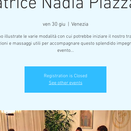
trice Nadia Piazz
ven 30 giu
  |  
Venezia
 illustrate le varie modalità con cui potrebbe iniziare il nostro tr
zioni e massaggi utili per accompagnare questo splendido impegn
evento...
Registration is Closed
See other events