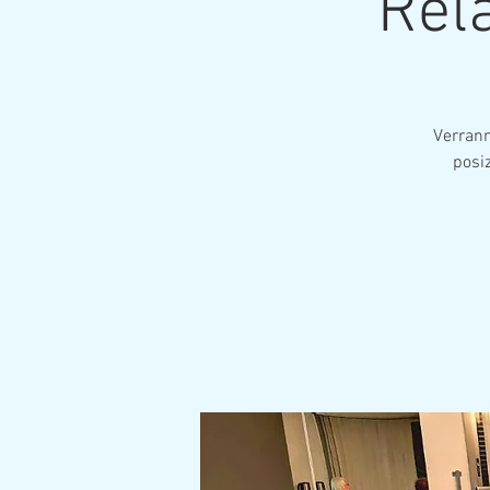
Rela
Verranno
posi