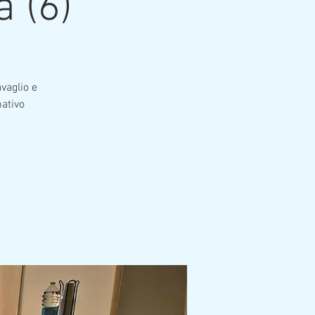
a (6)
avaglio e
ativo