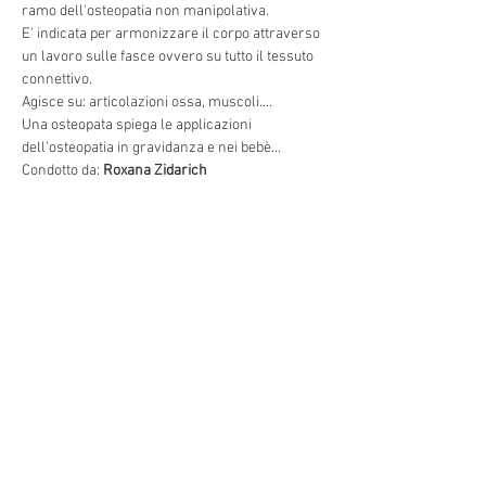
E' indicata per armonizzare il corpo attraverso 
un lavoro sulle fasce ovvero su tutto il tessuto 
Una osteopata spiega le applicazioni 
Condotto da: 
Roxana Zidarich
Condividi questo evento
Indirizzo: Via Torino 3, 30172
Venezia VE, e Via Bianchi, 18
Mogliano Veneto Italia