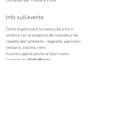
Contattaci per ricevere il link
Info sull'evento
Come organizzare la nuova vita a tre in 
sintonia con le esigenze del neonato e nel 
rispetto dell’ambiente – bagnetto, pannolini, 
Condotto da: 
Nadia Piazza
Condividi questo evento
Indirizzo: Via Torino 3, 30172
Venezia VE, e Via Bianchi, 18
Mogliano Veneto Italia