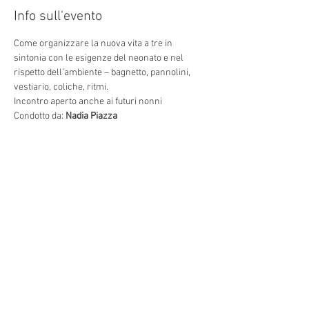
Info sull'evento
Come organizzare la nuova vita a tre in 
sintonia con le esigenze del neonato e nel 
rispetto dell’ambiente – bagnetto, pannolini, 
Condotto da: 
Nadia Piazza
Condividi questo evento
Indirizzo: Via Torino 3, 30172
Venezia VE, e Via Bianchi, 18
Mogliano Veneto Italia
Seguici sui social