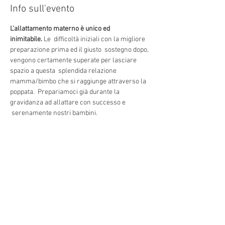
Info sull'evento
L'allattamento materno è unico ed 
inimitabile. 
Le  difficoltà iniziali con la migliore 
preparazione prima ed il giusto  sostegno dopo, 
vengono certamente superate per lasciare 
spazio a questa  splendida relazione 
mamma/bimbo che si raggiunge attraverso la 
poppata.  Prepariamoci già durante la 
gravidanza ad allattare con successo e 
 serenamente nostri bambini.
Conduce: 
Nadia Piazza
Condividi questo evento
Indirizzo: Via Torino 3, 30172
Venezia VE, e Via Bianchi, 18