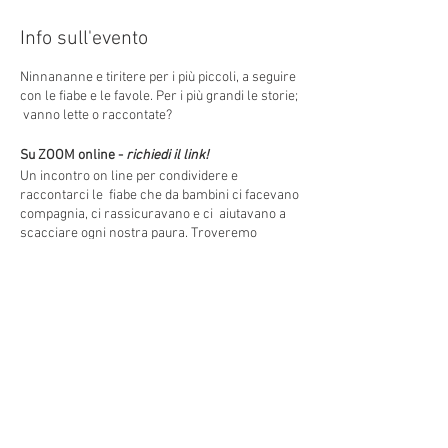
Info sull'evento
Ninnananne e tiritere per i più piccoli, a seguire
con le fiabe e le favole. Per i più grandi le storie;
vanno lette o raccontate?
Su ZOOM online -
richiedi il link!
Un incontro on line per condividere e
raccontarci le fiabe che da bambini ci facevano
compagnia, ci rassicuravano e ci aiutavano a
scacciare ogni nostra paura. Troveremo
insieme le fiabe che, in questo particolare
momento della nostra vita, ci daranno
sostegno e conforto.
Conduce
Condividi questo evento
Emilia Cervonaro.
Indirizzo: Via Torino 3, 30172
Venezia VE, e Via Bianchi, 18