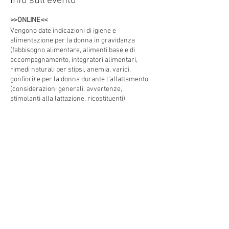
Info sull'evento
>>ONLINE<<
Vengono date indicazioni di igiene e
alimentazione per la donna in gravidanza
(fabbisogno alimentare, alimenti base e di
accompagnamento, integratori alimentari,
rimedi naturali per stipsi, anemia, varici,
gonfiori) e per la donna durante l'allattamento
(considerazioni generali, avvertenze,
stimolanti alla lattazione, ricostituenti).
Una corretta alimentazione in gravidanza oltre
a garantire il benessere psicofisico della
madre, aiutandola a prevenire i disturbi più
Condividi questo evento
comunemente legati a questa situazione ( come
stipsi, anemia gravidica, nausea, acidità
gastrica, contrazioni pre termine, aumento
ponderale eccessivo, ecc.) aiuta a prevenire nel
bambino soprattutto le problematiche
Indirizzo: Via Torino 3, 30172
allergiche.
Venezia VE, e Via Bianchi, 18
Mogliano Veneto Italia
Durante la fase di allattamento la natura
preserva il bambino per quanto riguarda