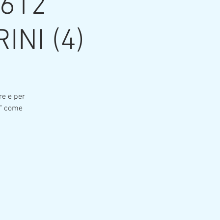
612
INI (4)
re e per
a" come