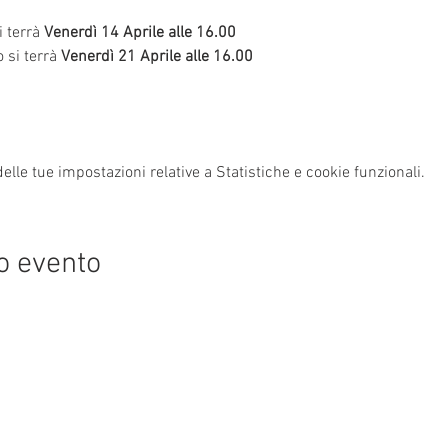
i terrà
Venerdì 14 Aprile alle 16.00
 si terrà
Venerdì 21 Aprile alle 16.00
lle tue impostazioni relative a Statistiche e cookie funzionali.
o evento
orino 3, 30172 Venezia VE, e Via Bianchi, 18 Mogliano Veneto Italia