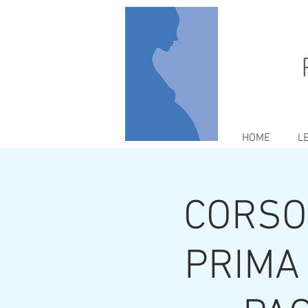
HOME
L
CORSO
PRIMA 