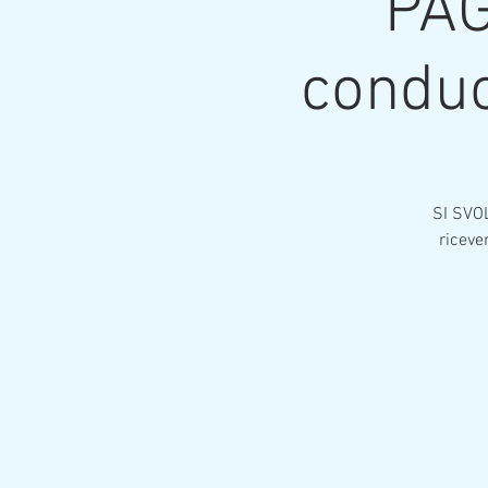
PA
conduc
SI SVOL
riceve