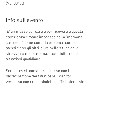
(VE) 30170
Info sull'evento
E' un mezzo per dare e per ricevere e questa
esperienza rimane impressa nella "memoria
corporea" come contatto profondo con se
stessi e con gli altri, aiuta nelle situazioni di
stress in particolare ma, soprattutto, nelle
situazioni quotidiane.
Sono previsti corsi serali anche con la
partecipazione dei futuri papà. I genitori
verranno con un bambolotto sufficientemente
grande da poter essere massaggiato.
La prima lezione del corso si terrà
Mercoledì 1
Aprile alle 10.00 - da confermare causa
restrizioni locali COVID19
Condividi questo evento
La seconda lezione del corso si terrà
Mercoledì 8 Aprile alle 10.00