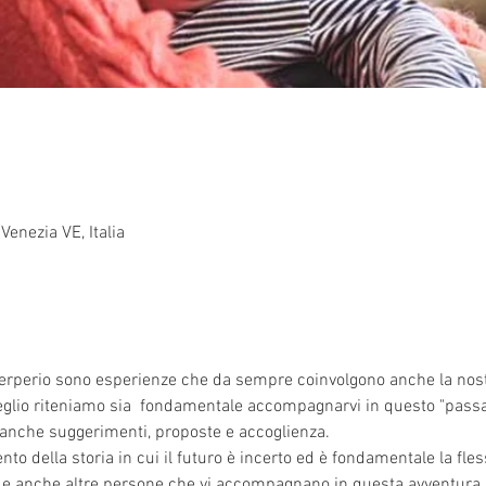
Venezia VE, Italia
 puerperio sono esperienze che da sempre coinvolgono anche la nos
glio riteniamo sia  fondamentale accompagnarvi in questo "passag
a anche suggerimenti, proposte e accoglienza.
 della storia in cui il futuro è incerto ed è fondamentale la flessib
 e anche altre persone che vi accompagnano in questa avventura..