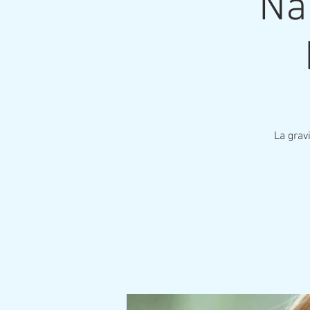
Na
La grav