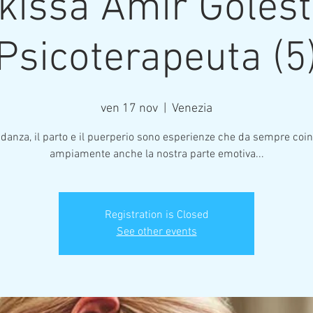
kissa Amir Golest
Psicoterapeuta (5
ven 17 nov
  |  
Venezia
idanza, il parto e il puerperio sono esperienze che da sempre coi
ampiamente anche la nostra parte emotiva...
Registration is Closed
See other events