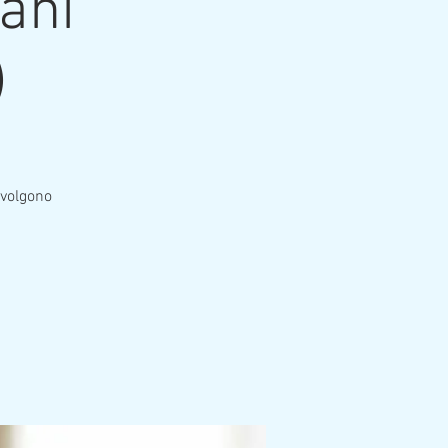
ani
)
nvolgono